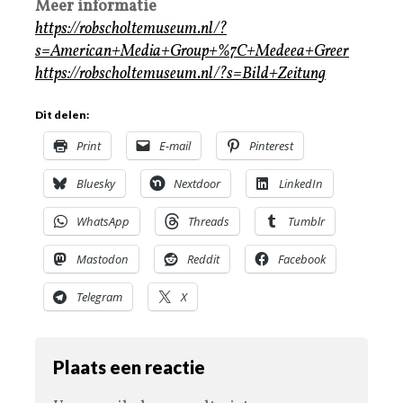
Meer informatie
https://robscholtemuseum.nl/?
s=American+Media+Group+%7C+Medeea+Greer
https://robscholtemuseum.nl/?s=Bild+Zeitung
Dit delen:
Print
E-mail
Pinterest
Bluesky
Nextdoor
LinkedIn
WhatsApp
Threads
Tumblr
Mastodon
Reddit
Facebook
Telegram
X
Plaats een reactie