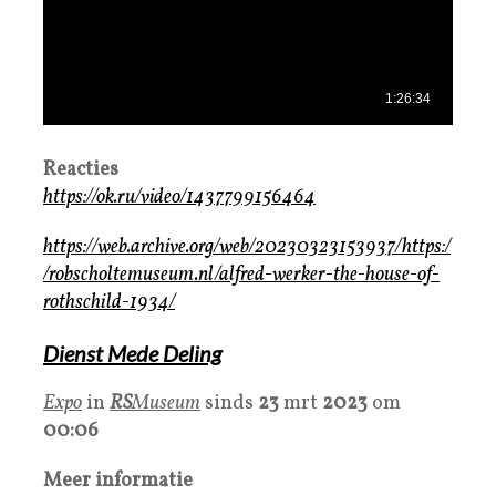
Reacties
https://ok.ru/video/1437799156464
https://web.archive.org/web/20230323153937/https:/
/robscholtemuseum.nl/alfred-werker-the-house-of-
rothschild-1934/
Dienst Mede Deling
Expo
in
RS
Museum
sinds
23
mrt
2023
om
00:06
Meer informatie