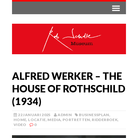
ALFRED WERKER – THE
HOUSE OF ROTHSCHILD
(1934)
22 JANUARI 2025
ADMIN
BUSINESSPLAN
,
HOME
,
LOCATIE
,
MEDIA
,
PORTRETTEN
,
RIDDERBOEK
,
VIDEO
0