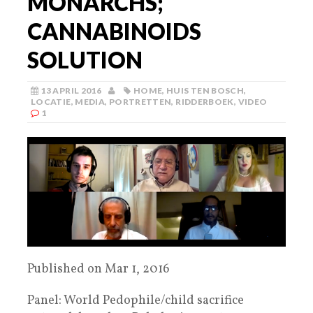
MONARCHS;
CANNABINOIDS
SOLUTION
13 APRIL 2016
HOME
,
HUIS TEN BOSCH
,
LOCATIE
,
MEDIA
,
PORTRETTEN
,
RIDDERBOEK
,
VIDEO
1
Published on Mar 1, 2016
Panel: World Pedophile/child sacrifice