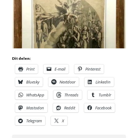
Dit delen:
Print
E-mail
Pinterest
Bluesky
Nextdoor
LinkedIn
WhatsApp
Threads
Tumblr
Mastodon
Reddit
Facebook
Telegram
X