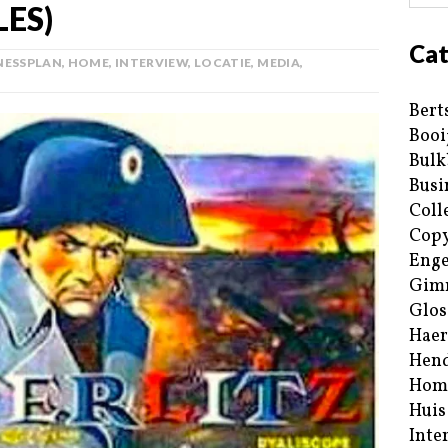
LES)
Cat
NESSPLAN
,
HOME
,
INTERVIEW
,
LOCATIE
,
MEDIA
,
Bert
Booi
Bulk
Busi
Coll
Copy
Enge
Gim
Glos
Haer
Hend
Hom
Huis
Inte