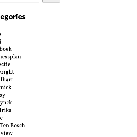
egories
s
j
boek
nessplan
ectie
right
lhart
mick
sy
ynck
riks
e
 Ten Bosch
rview