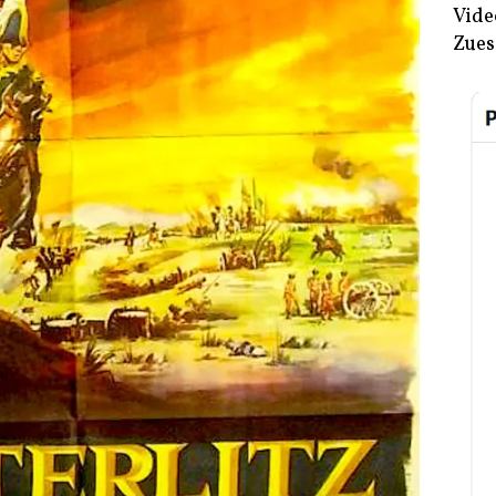
Vide
Zues