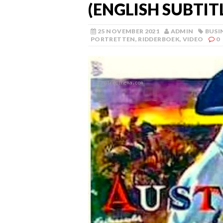
(ENGLISH SUBTIT
25 NOVEMBER 2021
ADMIN
BUSI
PORTRETTEN
,
RIDDERBOEK
,
VIDEO
0