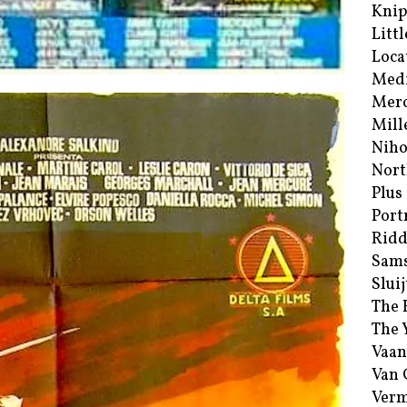
Kni
Littl
Loca
Med
Merc
Mill
Niho
Nort
Plus
Port
Ridd
Sam
Sluij
The 
The 
Vaan
Van
Verm