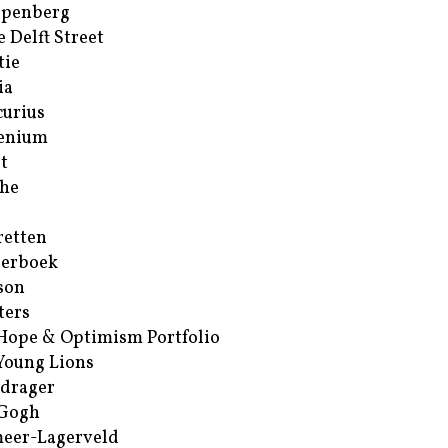
ppenberg
e Delft Street
tie
ia
urius
enium
t
he
retten
erboek
son
ters
Hope & Optimism Portfolio
Young Lions
drager
 Gogh
eer-Lagerveld