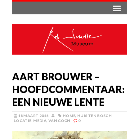
AART BROUWER –
HOOFDCOMMENTAAR:
EEN NIEUWE LENTE
18 MAART 2016
HOME
,
HUIS TEN BOSCH
,
LOCATIE
,
MEDIA
,
VAN GOGH
0