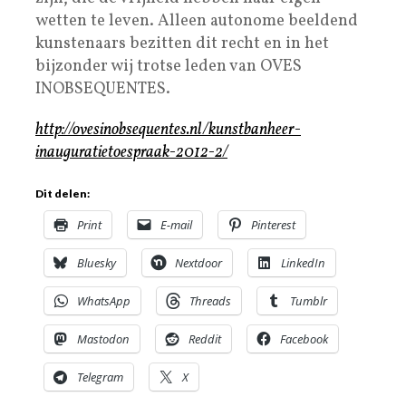
wetten te leven. Alleen autonome beeldend
kunstenaars bezitten dit recht en in het
bijzonder wij trotse leden van OVES
INOBSEQUENTES.
http://ovesinobsequentes.nl/kunstbanheer-
inauguratietoespraak-2012-2/
Dit delen:
Print
E-mail
Pinterest
Bluesky
Nextdoor
LinkedIn
WhatsApp
Threads
Tumblr
Mastodon
Reddit
Facebook
Telegram
X