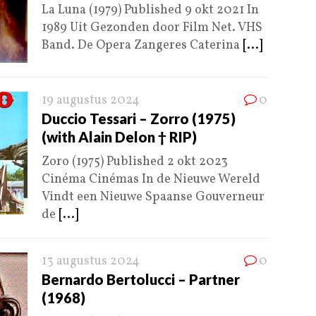
La Luna (1979) Published 9 okt 2021 In
1989 Uit Gezonden door Film Net. VHS
Band. De Opera Zangeres Caterina
[...]
19 augustus 2024
0
Duccio Tessari – Zorro (1975)
(with Alain Delon † RIP)
Zoro (1975) Published 2 okt 2023
Cinéma Cinémas In de Nieuwe Wereld
Vindt een Nieuwe Spaanse Gouverneur
de
[...]
13 augustus 2024
0
Bernardo Bertolucci – Partner
(1968)