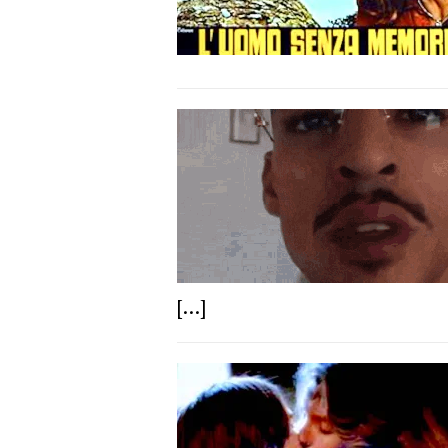
[...]