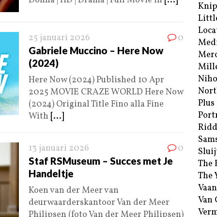
Donna | HD | Drama | Full Movie in
[...]
Kni
Littl
Loca
25 januari 2026
0
Med
Gabriele Muccino – Here Now
Merc
(2024)
Mill
Niho
Here Now (2024) Published 10 Apr
Nort
2025 MOVIE CRAZE WORLD Here Now
Plus
(2024) Original Title Fino alla Fine
Port
With
[...]
Ridd
Sam
13 januari 2026
0
Sluij
Staf RSMuseum – Succes met Je
The 
Handeltje
The 
Vaan
Koen van der Meer van
Van
deurwaarderskantoor Van der Meer
Verm
Philipsen (foto Van der Meer Philipsen)