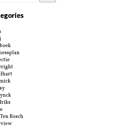
egories
s
j
boek
nessplan
ectie
right
lhart
mick
sy
ynck
riks
e
 Ten Bosch
rview