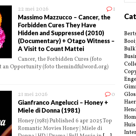
22 mei 2026
1
Cat
Massimo Mazzucco – Cancer, the
Forbidden Cures They Have
Hidden and Suppressed (2010)
Bert
(Documentary) + Otago Witness –
Booi
A Visit to Count Mattei
Bulk
Busi
Cancer, the Forbidden Cures (foto
Coll
ut an Opportunity (foto themindfulword.org)
Copy
Enge
Gim
21 mei 2026
0
Glos
Haer
Gianfranco Angelucci – Honey +
Hend
Miele di Donna (1981)
Hom
Honey (1981) Published 6 apr 2025 Top
Huis
Romantic Movies Honey | Miele di
Inte