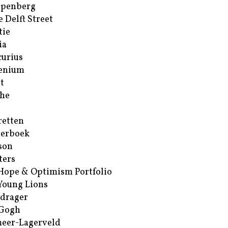
ppenberg
e Delft Street
tie
ia
urius
enium
t
he
retten
erboek
son
ters
Hope & Optimism Portfolio
Young Lions
drager
 Gogh
eer-Lagerveld