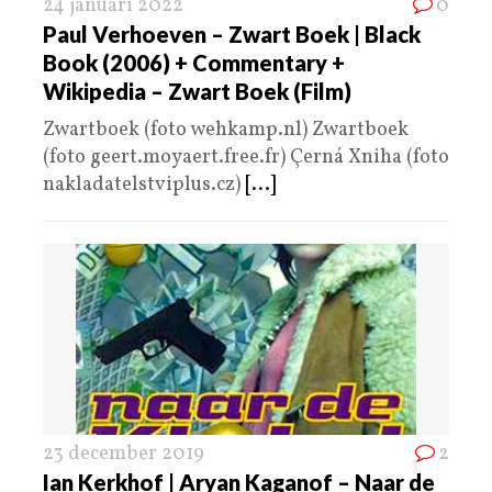
24 januari 2022
0
Paul Verhoeven – Zwart Boek | Black
Book (2006) + Commentary +
Wikipedia – Zwart Boek (Film)
Zwartboek (foto wehkamp.nl) Zwartboek
(foto geert.moyaert.free.fr) Çerná Xniha (foto
nakladatelstviplus.cz)
[...]
23 december 2019
2
Ian Kerkhof | Aryan Kaganof – Naar de