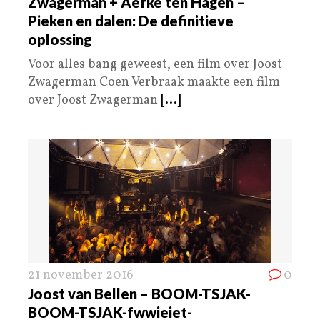
Zwagerman + Aefke ten Hagen –
Pieken en dalen: De definitieve
oplossing
Voor alles bang geweest, een film over Joost
Zwagerman Coen Verbraak maakte een film
over Joost Zwagerman
[...]
21 november 2016
0
Joost van Bellen – BOOM-TSJAK-
BOOM-TSJAK-fwwieiet-