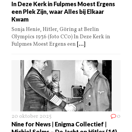
In Deze Kerk in Fulpmes Moest Ergens
een Plek Zijn, waar Alles bij Elkaar
Kwam
Sonja Henie, Hitler, Göring at Berlin
Olympics 1936 (foto CC0) In Deze Kerk in
Fulpmes Moest Ergens een
[...]
20 oktober 2025
0
Nine for News | Enigma Collectief |
Michiel Solms – De Jacht op Hitler (14)