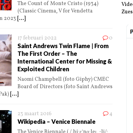
The Count of Monte Cristo (1934)
Vide
(Classic Cinema, V for Vendetta
Zues
jan 2023
[...]
17 februari 2022
0
Saint Andrews Twin Flame | From
The First Order – The
International Center for Missing &
Exploited Children
Naomi Champbell (foto Giphy) CMEC
Board of Directors (foto Saint Andrews
Pak)
[...]
23 maart 2016
4
Wikipedia – Venice Biennale
The Venice Biennale ( /ˌbiːɛˈnɑːleɪ, -li/;