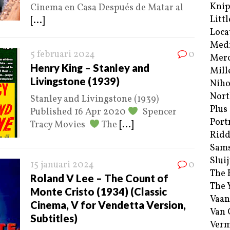
Kni
Cinema en Casa Después de Matar al
Littl
[...]
Loca
Med
5 februari 2024
0
Merc
Henry King – Stanley and
Mill
Livingstone (1939)
Niho
Nort
Stanley and Livingstone (1939)
Plus
Published 16 Apr 2020
Spencer
Port
Tracy Movies
The
[...]
Ridd
Sam
Sluij
15 januari 2024
0
The 
Roland V Lee – The Count of
The 
Monte Cristo (1934) (Classic
Vaan
Cinema, V for Vendetta Version,
Van
Subtitles)
Verm