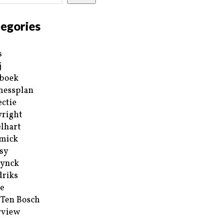
egories
s
j
boek
nessplan
ectie
right
lhart
mick
sy
ynck
riks
e
 Ten Bosch
rview