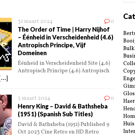
Cat
31 maart 2024
0
The Order of Time | Harry Nijhof
Bert
– Éénheid in Verscheidenheid (4.6)
Booi
Antropisch Principe, Vijf
Bulk
Domeinen
Busi
Éénheid in Verscheidenheid Site (4.6)
Coll
Antropisch Principe (4.6) Antropisch
Copy
[...]
Enge
Gim
Glos
5 maart 2024
0
Haer
Henry King – David & Bathsheba
Hend
(1951) (Spanish Sub Titles)
Hom
Huis
David & Bathsheba (1951) Published 9
Inte
Oct 2023 Cine Retro en HD Retro