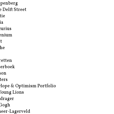
ppenberg
e Delft Street
tie
ia
urius
enium
t
he
retten
erboek
son
ters
Hope & Optimism Portfolio
Young Lions
drager
 Gogh
eer-Lagerveld