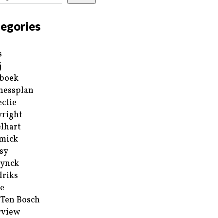
egories
s
j
boek
nessplan
ectie
right
lhart
mick
sy
ynck
riks
e
 Ten Bosch
rview