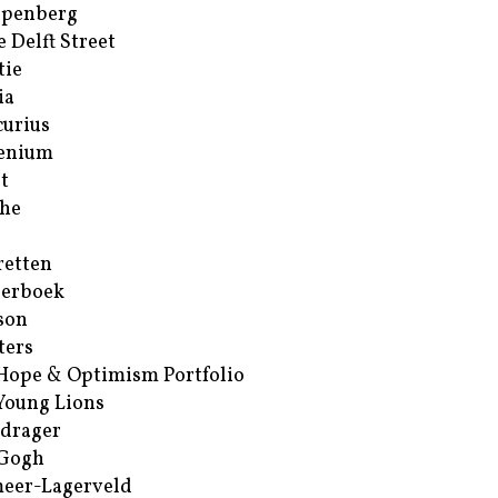
ppenberg
e Delft Street
tie
ia
urius
enium
t
he
retten
erboek
son
ters
Hope & Optimism Portfolio
Young Lions
drager
 Gogh
eer-Lagerveld