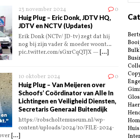
23 november 2024
0
Cat
Huig Plug – Eric Donk, JDTV HQ,
JDTV en NCTV (Updates)
Bert
Erik Donk (NCTv/ JD-tv) zegt dat hij
Booi
nog bij zijn vader & moeder woont…
Bulk
pic.twitter.com/sGxrCqQTJX —
[...]
Busi
Coll
Copy
10 oktober 2024
0
Enge
Huig Plug – Van Meijeren over
Gim
Schoofs’ Coördinator van Alle In
Glos
Lichtingen en Veiligheid Diensten,
Haer
Secretaris Generaal Buitendijk
Hend
https://robscholtemuseum.nl/wp-
Hom
content/uploads/2024/10/FILE-2024-
Huis
over
[...]
Inte