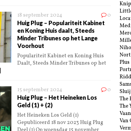
Kni
Littl
18 september 2024
0
Loca
Huig Plug – Populariteit Kabinet
Med
en Koning Huis daalt, Steeds
Merc
Minder Tribunes op het Lange
Mill
Voorhout
Niho
Nort
Populariteit Kabinet en Koning Huis
Plus
Daalt, Steeds Minder Tribunes op het
Port
]
Ridd
Sam
15 september 2024
0
Sluij
Huig Plug – Het Heineken Los
The 
Geld (1) + (2)
The 
Vaan
Het Heineken Los Geld (1)
Van
Gepubliceerd 18 nov 2023 Huig Plug
Verm
Deel (1) Op woensdag 15 november