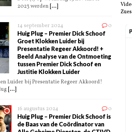
Vide
2023 werden
[...]
Zues
14 september 2024
0
Huig Plug – Premier Dick Schoof
Groet Klokken Luider bij
Presentatie Regeer Akkoord! +
Beeld Analyse van de Ontmoeting
tussen Premier Dick Schoof en
Justitie Klokken Luider
en Luider bij Presentatie Regeer Akkoord!
Plug
[...]
16 augustus 2024
0
Huig Plug – Premier Dick Schoof is
de Baas van de Coördinator van
Alle Geheime Diensten, de CTIVD