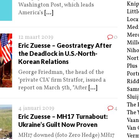
Kni
Washington Post, which leads
Littl
America’s
[...]
Loca
Med
Merc
12 maart 2019
0
Mill
Eric Zuesse – Geostrategy After
Niho
the Deadlock in U.S.-North-
Nort
Korean Relations
Plus
George Friedman, the head of the
Port
‘private CIA’ firm Stratfor, issued a
Ridd
report on March 5th, “After
[...]
Sam
Sluij
The 
4 januari 2019
4
The 
Eric Zuesse – MH17 Turnabout:
Vaan
Ukraine’s Guilt Now Proven
Van
MH17 downed (foto Zero Hedge) MH17
Verm