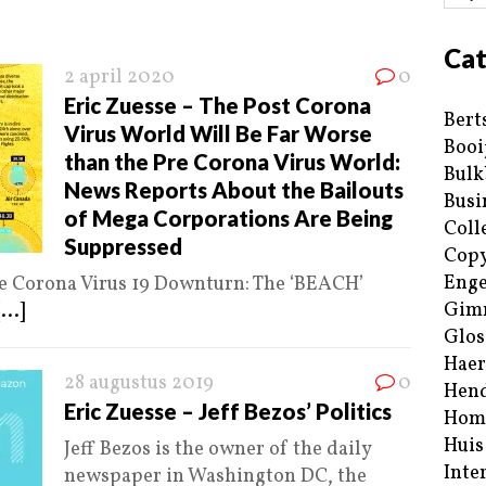
Cat
2 april 2020
0
Eric Zuesse – The Post Corona
Bert
Virus World Will Be Far Worse
Booi
than the Pre Corona Virus World:
Bulk
News Reports About the Bailouts
Busi
of Mega Corporations Are Being
Coll
Suppressed
Copy
Enge
e Corona Virus 19 Downturn: The ‘BEACH’
Gim
[...]
Glos
Haer
28 augustus 2019
0
Hend
Eric Zuesse – Jeff Bezos’ Politics
Hom
Huis
Jeff Bezos is the owner of the daily
Inte
newspaper in Washington DC, the