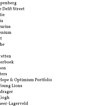
ppenberg
e Delft Street
tie
ia
urius
enium
t
he
retten
erboek
son
ters
Hope & Optimism Portfolio
Young Lions
drager
 Gogh
eer-Lagerveld