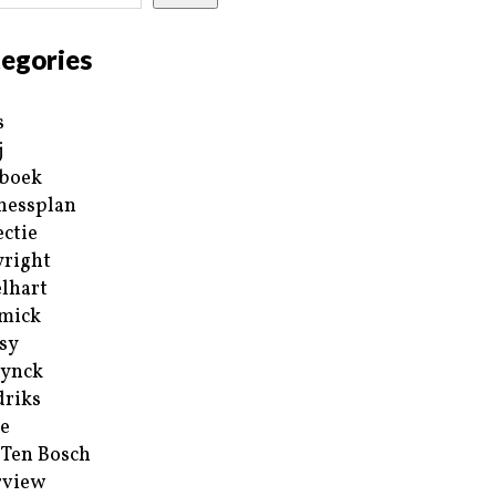
egories
s
j
boek
nessplan
ectie
right
lhart
mick
sy
ynck
riks
e
 Ten Bosch
rview