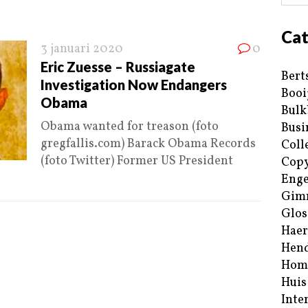
Cat
3 januari 2020
0
Eric Zuesse – Russiagate
Bert
Investigation Now Endangers
Booi
Obama
Bulk
Obama wanted for treason (foto
Busi
gregfallis.com) Barack Obama Records
Coll
(foto Twitter) Former US President
Copy
Enge
Gim
Glos
Haer
Hend
Hom
Huis
Inte