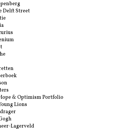
ppenberg
e Delft Street
tie
ia
urius
enium
t
he
retten
erboek
son
ters
Hope & Optimism Portfolio
Young Lions
drager
 Gogh
eer-Lagerveld