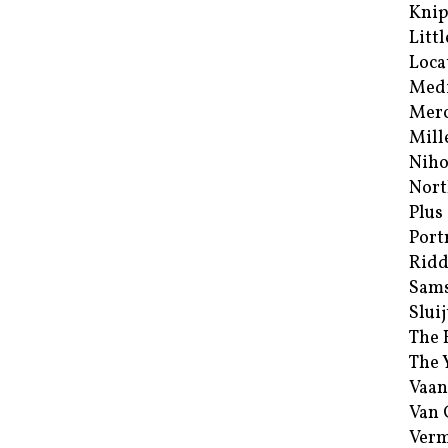
Kni
Littl
Loca
Med
Merc
Mill
Niho
Nort
Plus
Port
Ridd
Sam
Sluij
The 
The 
Vaan
Van
Verm