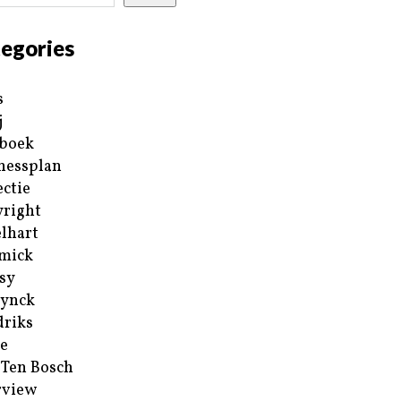
egories
s
j
boek
nessplan
ectie
right
lhart
mick
sy
ynck
riks
e
 Ten Bosch
rview