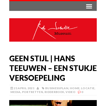
GEEN STIJL | HANS
TEEUWEN​ – EEN STUKJE
VERSOEPELING
21 APRIL 2021
BUSINESSPLAN
,
HOME
,
LOCATIE
,
MEDIA
,
PORTRETTEN
,
RIDDERBOEK
,
VIDEO
0