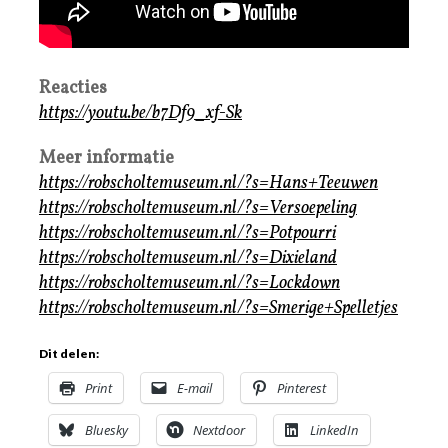
Reacties
https://youtu.be/b7Df9_xf-Sk
Meer informatie
https://robscholtemuseum.nl/?s=Hans+Teeuwen
https://robscholtemuseum.nl/?s=Versoepeling
https://robscholtemuseum.nl/?s=Potpourri
https://robscholtemuseum.nl/?s=Dixieland
https://robscholtemuseum.nl/?s=Lockdown
https://robscholtemuseum.nl/?s=Smerige+Spelletjes
Dit delen:
Print
E-mail
Pinterest
Bluesky
Nextdoor
LinkedIn