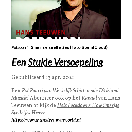
Potpourri
| Smerige spelletjes (foto SoundCloud)
Een
Stukje Versoepeling
Gepubliceerd 13 apr. 2021
Een
Pot Pourri van Werkelijk Schitterende Dixieland
Muziek
!
Abonneer ook op het
Kanaal
van Hans
Teeuwen​ of kijk de
Hele Lockdowns
How
Smerige
Spelletjes
Hierrr
https://www.hansteeuwenworld.nl​