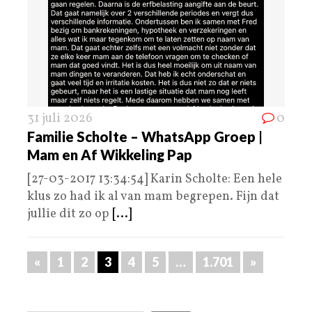
31 juli 2026
0
Familie Scholte – WhatsApp Groep |
Mam en Af Wikkeling Pap
[27-03-2017 13:34:54] Karin Scholte: Een hele
klus zo had ik al van mam begrepen. Fijn dat
jullie dit zo op
[...]
«
1
2
3
4
5
…
1.701
»