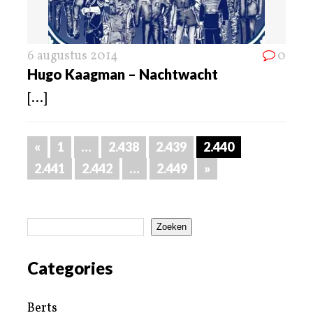
6 augustus 2014
0
Hugo Kaagman – Nachtwacht
[...]
«
1
…
2.438
2.439
2.440
2.441
2.442
…
2.449
»
Zoeken
Categories
Berts