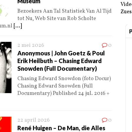
Museum
Vide
Bezoekers Aan Tal Statistiek Van Al Tijd
Zues
tot Nu, Web Site van Rob Scholte
um.nl
[...]
2 mei 2026
0
Anonymous | John Goetz & Poul
Erik Heilbuth – Chasing Edward
Snowden (Full Documentary)
Chasing Edward Snowdon (foto Docur)
Chasing Edward Snowden (Full
Documentary) Published 24 jul. 2016 +
22 april 2026
0
René Huigen – De Man, die Alles