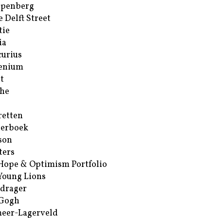
ppenberg
e Delft Street
tie
ia
urius
enium
t
he
retten
erboek
son
ters
Hope & Optimism Portfolio
Young Lions
drager
 Gogh
eer-Lagerveld