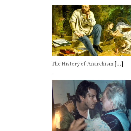
The History of Anarchism
[...]