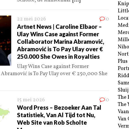
Scholte, dé Kunstenaar
[...]
Kni
Littl
Loca
22 mei 2026
0
Med
Artnet News | Caroline Elbaor –
Merc
Ulay Wins Case against Former
Mill
Collaborator Marina Abramović,
Niho
Abramović is To Pay Ulay over €
Nort
250.000 She Owes in Royalties
Plus
Ulay Wins Case against Former
Port
Abramović is To Pay Ulay over € 250,000 She
Ridd
Sam
Sluij
The 
15 mei 2026
0
The 
Word Press – Bezoeker Aan Tal
Vaan
Statistiek, Van Al Tijd tot Nu,
Van
Web Site van Rob Scholte
Verm