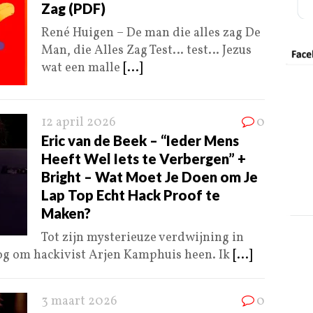
Zag (PDF)
René Huigen – De man die alles zag De
Man, die Alles Zag Test… test… Jezus
wat een malle
[...]
12 april 2026
0
Eric van de Beek – “Ieder Mens
Heeft Wel Iets te Verbergen” +
Bright – Wat Moet Je Doen om Je
Lap Top Echt Hack Proof te
Maken?
Tot zijn mysterieuze verdwijning in
og om hackivist Arjen Kamphuis heen. Ik
[...]
3 maart 2026
0