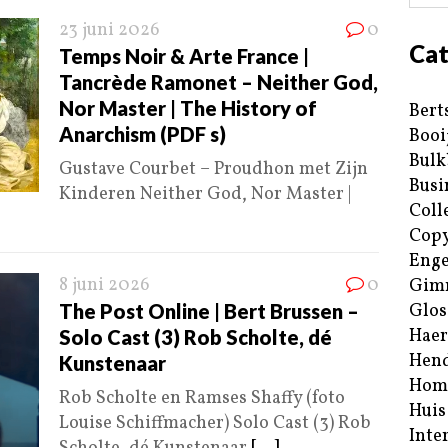
23 juni 2026
0
Cat
Temps Noir & Arte France |
Tancrède Ramonet – Neither God,
Nor Master | The History of
Bert
Anarchism (PDF s)
Booi
Bulk
Gustave Courbet – Proudhon met Zijn
Busi
Kinderen Neither God, Nor Master |
Coll
Copy
Enge
8 juni 2026
0
Gim
The Post Online | Bert Brussen –
Glos
Haer
Solo Cast (3) Rob Scholte, dé
Hend
Kunstenaar
Hom
Rob Scholte en Ramses Shaffy (foto
Huis
Louise Schiffmacher) Solo Cast (3) Rob
Inte