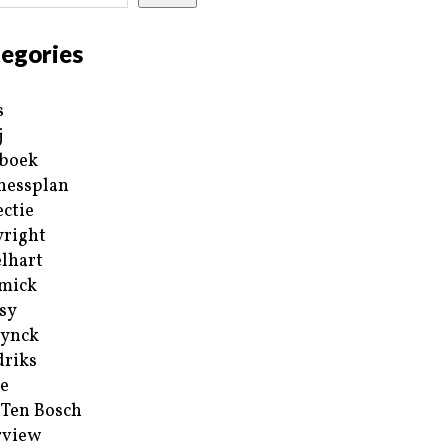
egories
s
j
boek
nessplan
ectie
right
lhart
mick
sy
ynck
riks
e
 Ten Bosch
rview