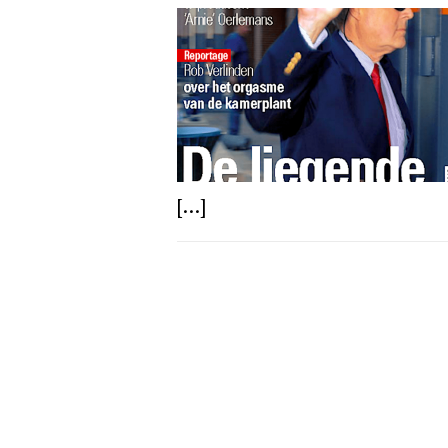
[...]