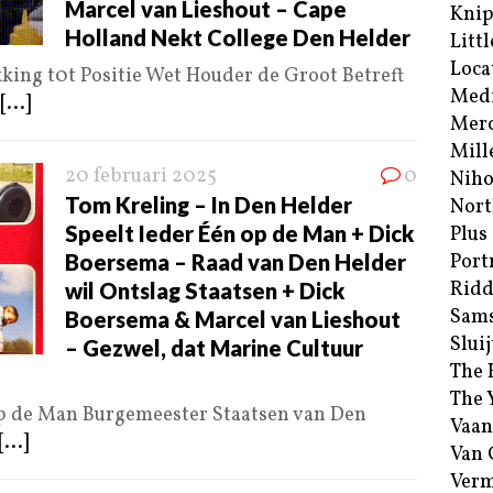
Marcel van Lieshout – Cape
Kni
Holland Nekt College Den Helder
Littl
Loca
king t0t Positie Wet Houder de Groot Betreft
Med
[...]
Merc
Mill
20 februari 2025
0
Niho
Tom Kreling – In Den Helder
Nort
Speelt Ieder Één op de Man + Dick
Plus
Boersema – Raad van Den Helder
Port
Ridd
wil Ontslag Staatsen + Dick
Sam
Boersema & Marcel van Lieshout
Sluij
– Gezwel, dat Marine Cultuur
The 
The 
op de Man Burgemeester Staatsen van Den
Vaan
[...]
Van
Verm