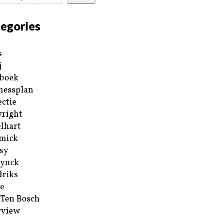
egories
s
j
boek
nessplan
ectie
right
lhart
mick
sy
ynck
riks
e
 Ten Bosch
rview