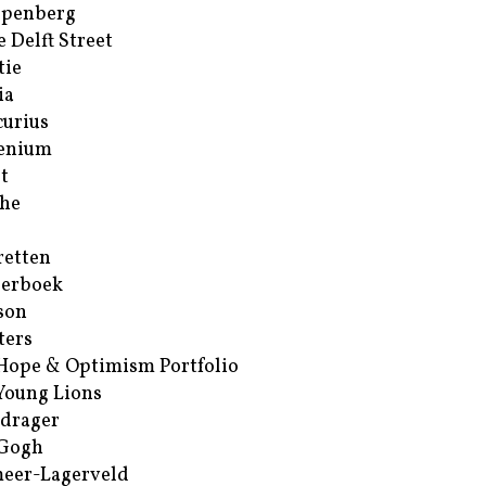
ppenberg
e Delft Street
tie
ia
urius
enium
t
he
retten
erboek
son
ters
Hope & Optimism Portfolio
Young Lions
drager
 Gogh
eer-Lagerveld