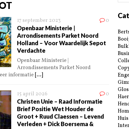
POT
Cat
17 september 2023
0
Openbaar Ministerie |
Bert
Arrondisements Parket Noord
Booi
Holland – Voor Waardelijk Sepot
Bulk
Verdachte
Busi
Openbaar Ministerie |
Coll
Arrondissements Parket Noord
Copy
eer informatie
[...]
Enge
Gim
Glos
15 april 2026
0
Haer
Christen Unie – Raad Informatie
Hend
Brief Positie Wet Houder de
Hom
Groot + Ruud Claessen – Levend
Huis
Verleden + Dick Boersema &
Inte