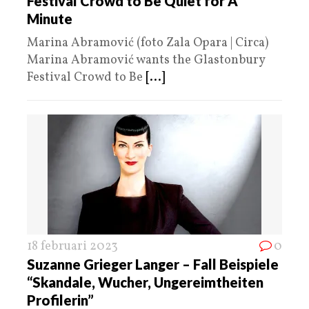
Festival Crowd to Be Quiet for A
Minute
Marina Abramović (foto Zala Opara | Circa)
Marina Abramović wants the Glastonbury
Festival Crowd to Be
[...]
18 februari 2023
0
Suzanne Grieger Langer – Fall Beispiele
“Skandale, Wucher, Ungereimtheiten
Profilerin”