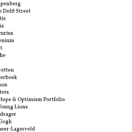
ppenberg
e Delft Street
tie
ia
urius
enium
t
he
retten
erboek
son
ters
Hope & Optimism Portfolio
Young Lions
drager
 Gogh
eer-Lagerveld