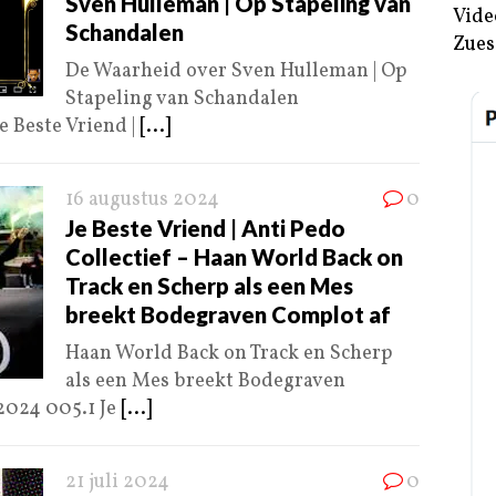
Sven Hulleman | Op Stapeling van
Vide
Schandalen
Zues
De Waarheid over Sven Hulleman | Op
Stapeling van Schandalen
e Beste Vriend |
[...]
16 augustus 2024
0
Je Beste Vriend | Anti Pedo
Collectief – Haan World Back on
Track en Scherp als een Mes
breekt Bodegraven Complot af
Haan World Back on Track en Scherp
als een Mes breekt Bodegraven
2024 005.1 Je
[...]
21 juli 2024
0