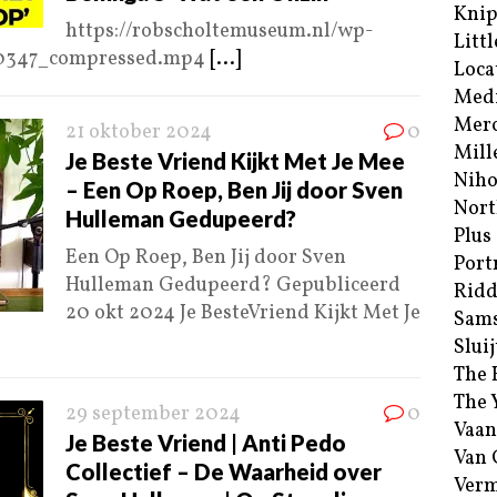
Kni
https://robscholtemuseum.nl/wp-
Littl
_0347_compressed.mp4
[...]
Loca
Med
Merc
21 oktober 2024
0
Mill
Je Beste Vriend Kijkt Met Je Mee
Niho
– Een Op Roep, Ben Jij door Sven
Nort
Hulleman Gedupeerd?
Plus
Een Op Roep, Ben Jij door Sven
Port
Hulleman Gedupeerd? Gepubliceerd
Ridd
20 okt 2024 Je BesteVriend Kijkt Met Je
Sam
Sluij
The 
The 
29 september 2024
0
Vaan
Je Beste Vriend | Anti Pedo
Van
Collectief – De Waarheid over
Verm