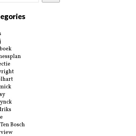
egories
s
j
boek
nessplan
ectie
right
lhart
mick
sy
ynck
riks
e
 Ten Bosch
rview