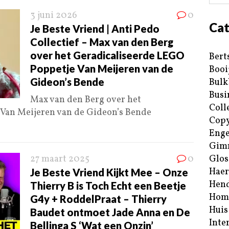
3 juni 2026
0
Cat
Je Beste Vriend | Anti Pedo
Collectief – Max van den Berg
over het Geradicaliseerde LEGO
Bert
Poppetje Van Meijeren van de
Booi
Gideon’s Bende
Bulk
Busi
Max van den Berg over het
Coll
Van Meijeren van de Gideon’s Bende
Copy
Enge
Gim
27 maart 2025
0
Glos
Haer
Je Beste Vriend Kijkt Mee – Onze
Hend
Thierry B is Toch Echt een Beetje
Hom
G4y + RoddelPraat – Thierry
Huis
Baudet ontmoet Jade Anna en De
Inte
Bellinga S ‘Wat een Onzin’