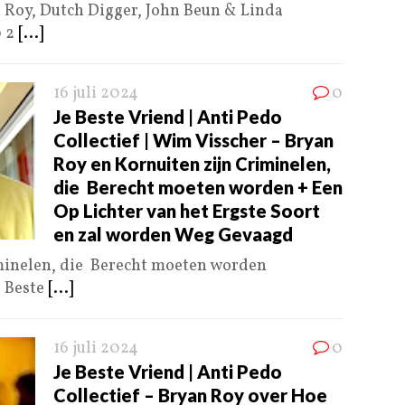
 Roy, Dutch Digger, John Beun & Linda
p 2
[...]
16 juli 2024
0
Je Beste Vriend | Anti Pedo
Collectief | Wim Visscher – Bryan
Roy en Kornuiten zijn Criminelen,
die Berecht moeten worden + Een
Op Lichter van het Ergste Soort
en zal worden Weg Gevaagd
minelen, die Berecht moeten worden
e Beste
[...]
16 juli 2024
0
Je Beste Vriend | Anti Pedo
Collectief – Bryan Roy over Hoe