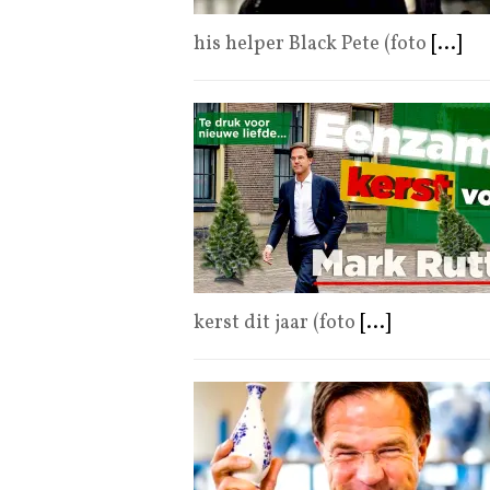
his helper Black Pete (foto
[...]
kerst dit jaar (foto
[...]