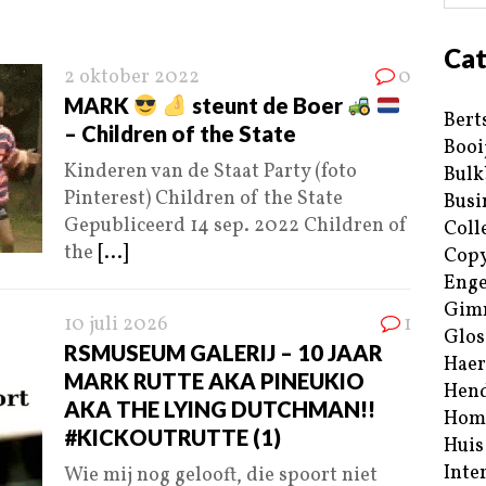
Cat
2 oktober 2022
0
MARK
steunt de Boer
Bert
– Children of the State
Booi
Kinderen van de Staat Party (foto
Bulk
Pinterest) Children of the State
Busi
Gepubliceerd 14 sep. 2022 Children of
Coll
the
[...]
Copy
Enge
Gim
10 juli 2026
1
Glos
RSMUSEUM GALERIJ – 10 JAAR
Haer
MARK RUTTE AKA PINEUKIO
Hend
AKA THE LYING DUTCHMAN!!
Hom
#KICKOUTRUTTE (1)
Huis
Inte
Wie mij nog gelooft, die spoort niet