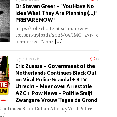
Dr Steven Greer – “You Have No
Idea What They Are Planning (…)”
PREPARE NOW!
https://robscholtemuseum.nl/wp-
content/uploads/2026/05/IMG_4317_c
ompressed-1.mp4
[...]
3 juni 2026
0
Eric Zuesse – Government of the
Netherlands Continues Black Out
on Viral Police Scandal + RTV
Utrecht – Meer over Arrestatie
AZC + Pow News – Politie Smijt
Zwangere Vrouw Tegen de Grond
ontinues Black Out on Already Viral Police
...]