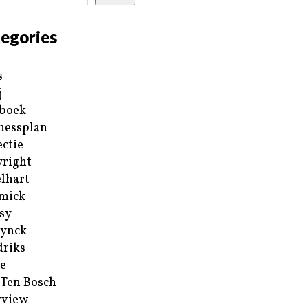
egories
s
j
boek
nessplan
ectie
right
lhart
mick
sy
ynck
riks
e
 Ten Bosch
rview