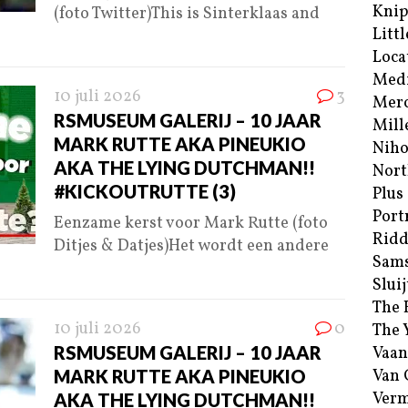
Kni
(foto Twitter)This is Sinterklaas and
Littl
Loca
Med
10 juli 2026
3
Merc
RSMUSEUM GALERIJ – 10 JAAR
Mill
MARK RUTTE AKA PINEUKIO
Niho
AKA THE LYING DUTCHMAN!!
Nort
#KICKOUTRUTTE (3)
Plus
Port
Eenzame kerst voor Mark Rutte (foto
Ridd
Ditjes & Datjes)Het wordt een andere
Sam
Sluij
The 
10 juli 2026
0
The 
RSMUSEUM GALERIJ – 10 JAAR
Vaan
MARK RUTTE AKA PINEUKIO
Van
Verm
AKA THE LYING DUTCHMAN!!