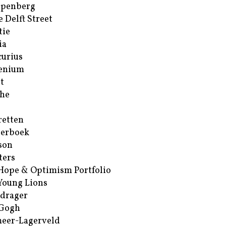
ppenberg
e Delft Street
tie
ia
urius
enium
t
he
retten
erboek
son
ters
Hope & Optimism Portfolio
Young Lions
drager
 Gogh
eer-Lagerveld