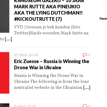
RSMUSEUM GALERIJ – 10 JAAR
MARK RUTTE AKA PINEUKIO
AKA THE LYING DUTCHMAN!!
#KICKOUTRUTTE (7)
VVD | Gewoon je bek houden (foto
Twitter)Harde woorden Mark Rutte na
oto
[...]
23 juni 2026
0
Eric Zuesse – Russia is Winning the
Drone War in Ukraine
Russia is Winning the Drone War in
Ukraine The following is from the lone
neutralist website in the Ukrainian
[...]
6 juni 2026
0