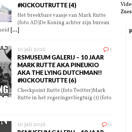
Vide
#KICKOUTRUTTE (4)
Zues
Het breekbare vaasje van Mark Rutte
(foto AD)De Koning achter zijn bureau
gheid
[...]
10 juli 2026
1
RSMUSEUM GALERIJ – 10 JAAR
MARK RUTTE AKA PINEUKIO
AKA THE LYING DUTCHMAN!!
#KICKOUTRUTTE (6)
Checkpoint Rutte (foto Twitter)Mark
Rutte in het regeringsvliegtuig (1) (foto
10 juli 2026
0