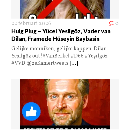
22 februari 2026
0
Huig Plug – Yücel Yesilgöz, Vader van
Dilan, Framede Hüseyin Baybasin
Gelijke monniken, gelijke kappen: Dilan
Yeşilgöz out!#VanBerkel #D66 #Yeşilgöz
#VVD @2eKamertweets
[...]