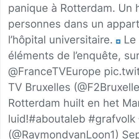
panique à Rotterdam. Un 
personnes dans un apparte
l’hôpital universitaire.
Le 
éléments de l’enquête, s
@FranceTVEurope pic.twi
TV Bruxelles (@F2Bruxell
Rotterdam huilt en het Ma
luid!#aboutaleb #grafvol
(@RaymondvanLoon1) Sept