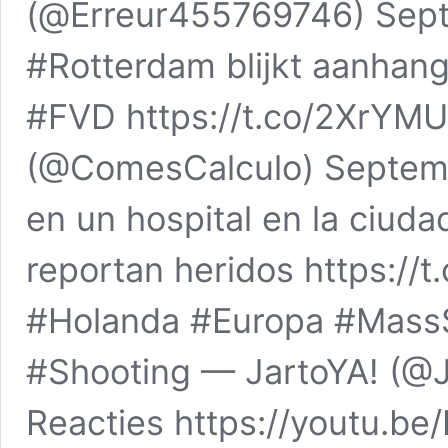
(@Erreur455769746) Sep
#Rotterdam blijkt aanhan
#FVD https://t.co/2XrYM
(@ComesCalculo) Septemb
en un hospital en la ciud
reportan heridos https://
#Holanda #Europa #MassS
#Shooting — JartoYA! (@
Reacties https://youtu.b