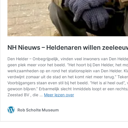
NH Nieuws – Heldenaren willen zeeleeuw
Den Helder – Onbegrijpelijk, vinden veel inwoners van Den Helde
geen plek meer voor het beeld. “Het hoort bij Den Helder, het m
werkzaamheden op en rond het stationsplein van Den Helder. Klaa
verdwijnt zomaar uit de stad en het komt niet meer terug.” Teken
Voorbijgangers staan even stil bij het beeld. “Het is al heel oud”
gewoon blijven.” Erbarmelijk slecht Inmiddels loopt er een recht
NH
Zeestad BV , die …
Meer lezen over
Nieuws
–
Rob Scholte Museum
Heldenaren
willen
zeeleeuwen