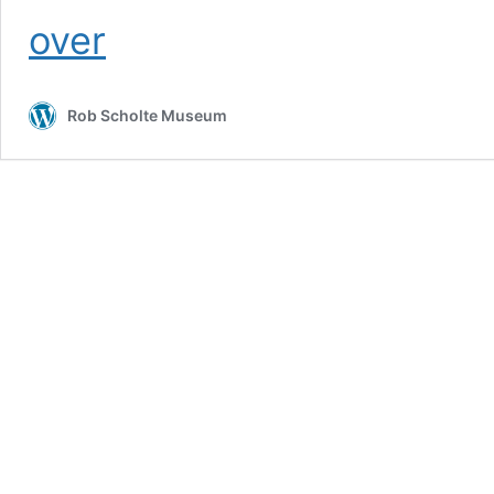
Peter
over
de
Koning
–
Rob Scholte Museum
De
Terreur
van
Fleur
aan
Chris
Klomp
+
Chris
Klomp
–
De
Terreur
van
Fleur`