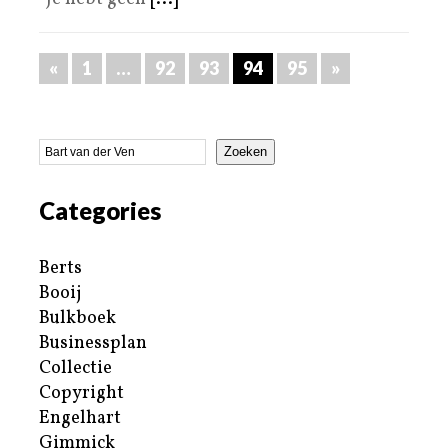
«
1
…
92
93
94
95
»
Zoeken
Categories
Berts
Booij
Bulkboek
Businessplan
Collectie
Copyright
Engelhart
Gimmick