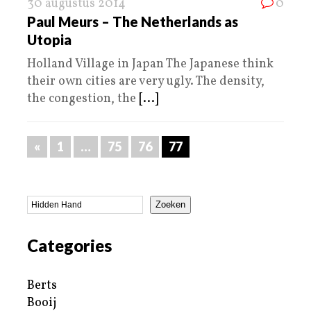
30 augustus 2014
0
Paul Meurs – The Netherlands as
Utopia
Holland Village in Japan The Japanese think
their own cities are very ugly. The density,
the congestion, the
[...]
«
1
…
75
76
77
Zoeken
Categories
Berts
Booij