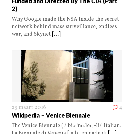
Funded and Directed By The CIA (Part
2)
Why Google made the NSA Inside the secret
network behind mass surveillance, endless
war, and Skynet
[...]
23 maart 2016
4
Wikipedia – Venice Biennale
The Venice Biennale ( /ˌbiːɛˈnɑːleɪ, -li/; Italian:
La Biennale di Venezia [la bi.enˈnaːle di
[...]