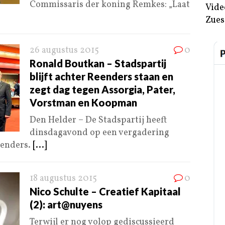
Commissaris der koning Remkes: „Laat
Vide
Zues
26 augustus 2015
0
Ronald Boutkan – Stadspartij
blijft achter Reenders staan en
zegt dag tegen Assorgia, Pater,
Vorstman en Koopman
Den Helder – De Stadspartij heeft
dinsdagavond op een vergadering
eenders.
[...]
18 augustus 2015
0
Nico Schulte – Creatief Kapitaal
(2): art@nuyens
Terwijl er nog volop gediscussieerd