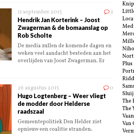
Kni
Littl
11 september 2015
2
Loca
Hendrik Jan Korterink – Joost
Med
Zwagerman & de bomaanslag op
Merc
Rob Scholte
Mill
De media zullen de komende dagen en
Niho
weken veel aandacht besteden aan het
Nort
overlijden van Joost Zwagerman. Er
Plus
Port
Ridd
Sam
26 augustus 2015
0
Sluij
Hugo Logtenberg – Weer vliegt
The 
de modder door Helderse
The 
raadszaal
Vaan
Gemeentepolitiek Den Helder ziet
Van
opnieuw een coalitie stranden.
Verm