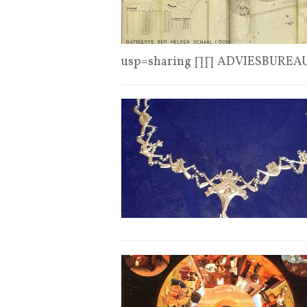
usp=sharing ∏∏ ADVIESBUREA