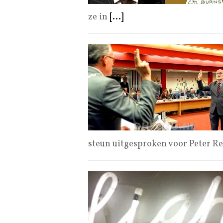
ze in
[...]
steun uitgesproken voor Peter R