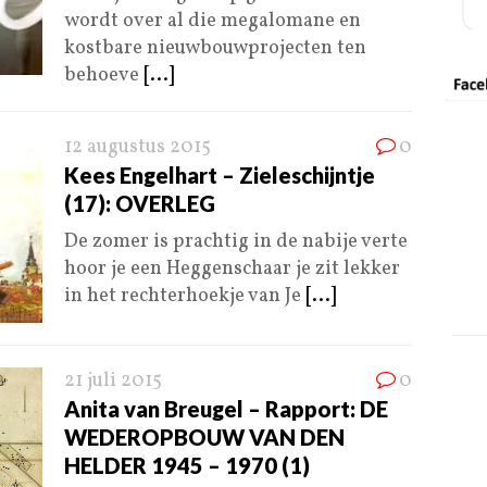
wordt over al die megalomane en
kostbare nieuwbouwprojecten ten
behoeve
[...]
12 augustus 2015
0
Kees Engelhart – Zieleschijntje
(17): OVERLEG
De zomer is prachtig in de nabije verte
hoor je een Heggenschaar je zit lekker
in het rechterhoekje van Je
[...]
21 juli 2015
0
Anita van Breugel – Rapport: DE
WEDEROPBOUW VAN DEN
HELDER 1945 – 1970 (1)