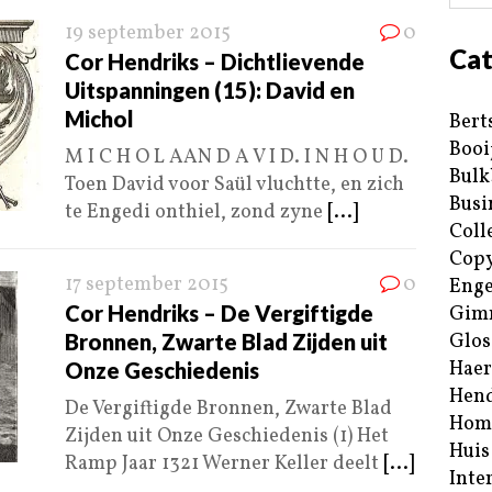
19 september 2015
0
Cat
Cor Hendriks – Dichtlievende
Uitspanningen (15): David en
Michol
Bert
Booi
M I C H O L AAN D A V I D. I N H O U D.
Bulk
Toen David voor Saül vluchtte, en zich
Busi
te Engedi onthiel, zond zyne
[...]
Coll
Copy
17 september 2015
0
Enge
Cor Hendriks – De Vergiftigde
Gim
Bronnen, Zwarte Blad Zijden uit
Glos
Haer
Onze Geschiedenis
Hend
De Vergiftigde Bronnen, Zwarte Blad
Hom
Zijden uit Onze Geschiedenis (1) Het
Huis
Ramp Jaar 1321 Werner Keller deelt
[...]
Inte