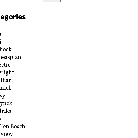
egories
s
j
boek
nessplan
ectie
right
lhart
mick
sy
ynck
riks
e
 Ten Bosch
rview