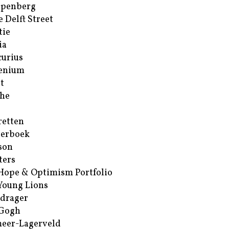
ppenberg
e Delft Street
tie
ia
urius
enium
t
he
retten
erboek
son
ters
Hope & Optimism Portfolio
Young Lions
drager
 Gogh
eer-Lagerveld