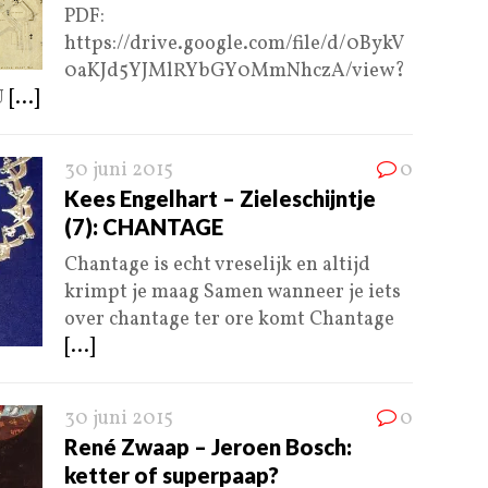
PDF:
https://drive.google.com/file/d/0BykV
0aKJd5YJMlRYbGY0MmNhczA/view?
U
[...]
30 juni 2015
0
Kees Engelhart – Zieleschijntje
(7): CHANTAGE
Chantage is echt vreselijk en altijd
krimpt je maag Samen wanneer je iets
over chantage ter ore komt Chantage
[...]
30 juni 2015
0
René Zwaap – Jeroen Bosch:
ketter of superpaap?