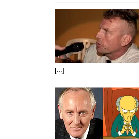
[...]