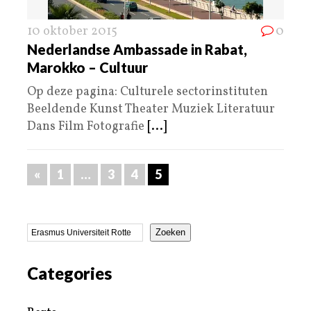
10 oktober 2015
0
Nederlandse Ambassade in Rabat,
Marokko – Cultuur
Op deze pagina: Culturele sectorinstituten
Beeldende Kunst Theater Muziek Literatuur
Dans Film Fotografie
[...]
«
1
…
3
4
5
Zoeken
Categories