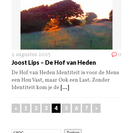
2 augustus 2023
0
Joost Lips – De Hof van Heden
De Hof van Heden Identiteit is voor de Mens
een Hou Vast, maar Ook een Last. Zonder
Identiteit kom je de
[...]
«
1
2
3
4
5
6
7
»
Zoeken