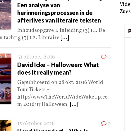
Vide
Een analyse van
Zues
herinneringsprocessen in de
afterlives van literaire teksten
Inhoudsopgave 1. Inleiding (3) 1.1. De
 tachtig (3) 1.2. Literaire
[...]
31 oktober 2016
0
David Icke – Halloween: What
does it really mean?
Gepubliceerd op 28 okt. 2016 World
Tour Tickets –
http://www.TheWorldWideWakeUp.co
m 2016/17 Halloween,
[...]
15 oktober 2016
0