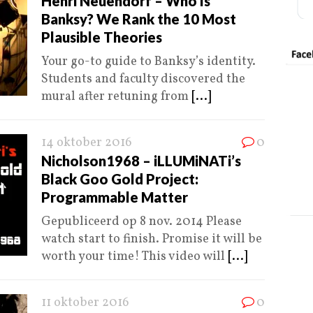
Henri Neuendorf – Who Is
Banksy? We Rank the 10 Most
Plausible Theories
Your go-to guide to Banksy’s identity.
Students and faculty discovered the
mural after retuning from
[...]
14 oktober 2016
0
Nicholson1968 – iLLUMiNATi’s
Black Goo Gold Project:
Programmable Matter
Gepubliceerd op 8 nov. 2014 Please
watch start to finish. Promise it will be
worth your time! This video will
[...]
11 oktober 2016
0