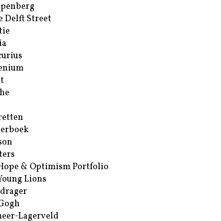
ppenberg
e Delft Street
tie
ia
urius
enium
t
he
retten
erboek
son
ters
Hope & Optimism Portfolio
Young Lions
drager
 Gogh
eer-Lagerveld