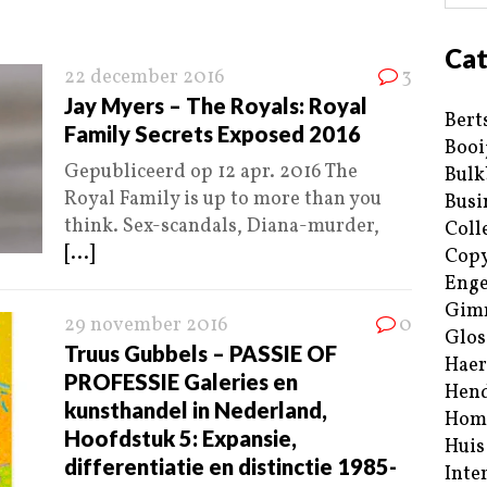
Cat
22 december 2016
3
Jay Myers – The Royals: Royal
Bert
Family Secrets Exposed 2016
Booi
Gepubliceerd op 12 apr. 2016 The
Bulk
Royal Family is up to more than you
Busi
think. Sex-scandals, Diana-murder,
Coll
[...]
Copy
Enge
Gim
29 november 2016
0
Glos
Truus Gubbels – PASSIE OF
Haer
PROFESSIE Galeries en
Hend
kunsthandel in Nederland,
Hom
Hoofdstuk 5: Expansie,
Huis
differentiatie en distinctie 1985-
Inte