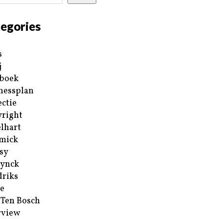
egories
s
j
boek
nessplan
ectie
right
lhart
mick
sy
ynck
riks
e
 Ten Bosch
rview