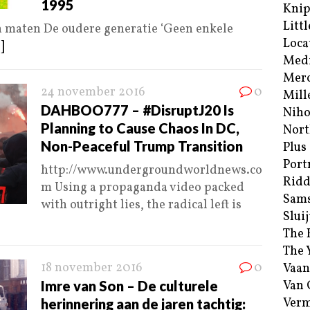
1995
Kni
Littl
n maten De oudere generatie ‘Geen enkele
Loca
.]
Med
Merc
24 november 2016
0
Mill
DAHBOO777 – #DisruptJ20 Is
Niho
Planning to Cause Chaos In DC,
Nort
Non-Peaceful Trump Transition
Plus
Port
http://www.undergroundworldnews.co
Ridd
m Using a propaganda video packed
Sam
with outright lies, the radical left is
Sluij
The 
The 
18 november 2016
0
Vaan
Imre van Son – De culturele
Van
Verm
herinnering aan de jaren tachtig: