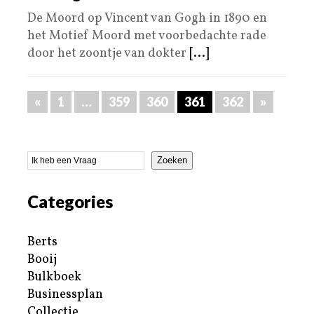
De Moord op Vincent van Gogh in 1890 en
het Motief Moord met voorbedachte rade
door het zoontje van dokter
[...]
«
1
…
359
360
361
362
»
Zoeken
Categories
Berts
Booij
Bulkboek
Businessplan
Collectie