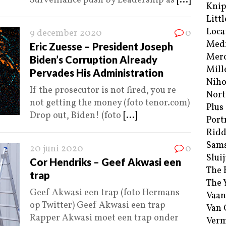
Surveillance push by Leadership as
[...]
Kni
Littl
Loca
9 december 2020
0
Med
Eric Zuesse – President Joseph
Merc
Biden’s Corruption Already
Mill
Pervades His Administration
Niho
If the prosecutor is not fired, you re
Nort
not getting the money (foto tenor.com)
Plus
Drop out, Biden! (foto
[...]
Port
Ridd
Sam
20 juni 2020
0
Sluij
Cor Hendriks – Geef Akwasi een
The 
trap
The 
Geef Akwasi een trap (foto Hermans
Vaan
op Twitter) Geef Akwasi een trap
Van
Rapper Akwasi moet een trap onder
Verm