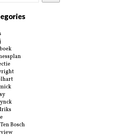
egories
s
j
boek
nessplan
ectie
right
lhart
mick
sy
ynck
riks
e
 Ten Bosch
rview