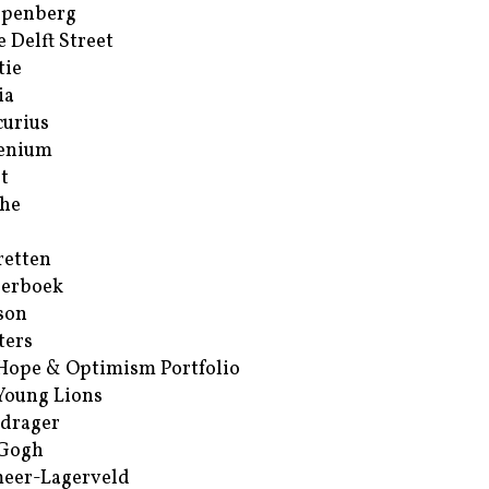
ppenberg
e Delft Street
tie
ia
urius
enium
t
he
retten
erboek
son
ters
Hope & Optimism Portfolio
Young Lions
drager
 Gogh
eer-Lagerveld