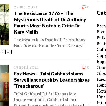
22 mei 2021
0
Cat
The Resistance 1776 – The
Mysterious Death of Dr Anthony
Fauci’s Most Notable Critic Dr
Bert
Kary Mullis
Booi
Bulk
The Mysterious Death of Dr Anthony
Busi
Fauci’s Most Notable Critic Dr Kary
Coll
UTC
[...]
Copy
Enge
19 april 2021
0
Gim
Fox News – Tulsi Gabbard slams
Glos
Haer
Surveillance push by Leadership as
Hend
‘Treacherous’
Hom
Tulsi Gabbard Jai Sri Krsna (foto
Huis
Imgur.com) Tulsi Gabbard slams
Inte