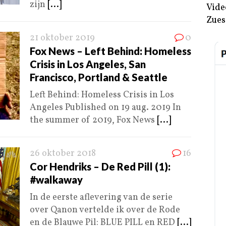
zijn
[...]
Vide
Zues
21 oktober 2019
0
Fox News – Left Behind: Homeless
Crisis in Los Angeles, San
Francisco, Portland & Seattle
Left Behind: Homeless Crisis in Los
Angeles Published on 19 aug. 2019 In
the summer of 2019, Fox News
[...]
26 oktober 2018
16
Cor Hendriks – De Red Pill (1):
#walkaway
In de eerste aflevering van de serie
over Qanon vertelde ik over de Rode
en de Blauwe Pil: BLUE PILL en RED
[...]