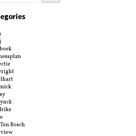
egories
s
j
boek
nessplan
ectie
right
lhart
mick
sy
ynck
riks
e
 Ten Bosch
rview