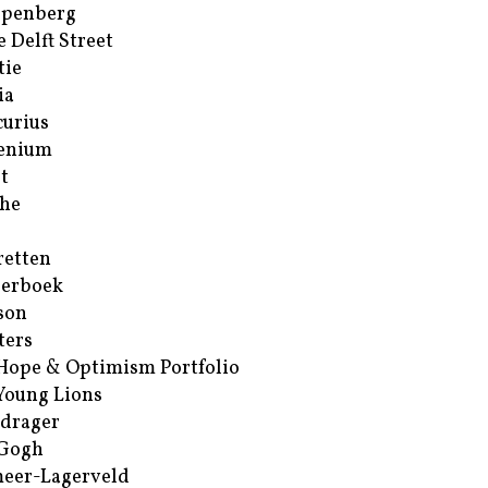
ppenberg
e Delft Street
tie
ia
urius
enium
t
he
retten
erboek
son
ters
Hope & Optimism Portfolio
Young Lions
drager
 Gogh
eer-Lagerveld