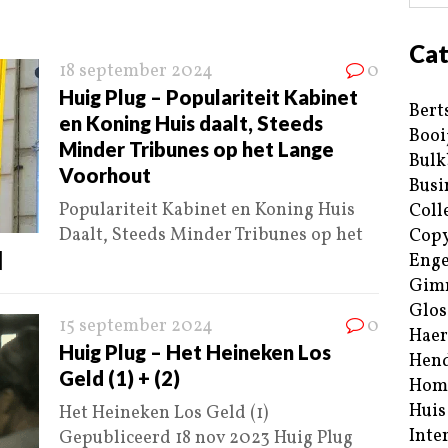
Cat
18 september 2024
0
Huig Plug – Populariteit Kabinet
Bert
en Koning Huis daalt, Steeds
Booi
Minder Tribunes op het Lange
Bulk
Voorhout
Busi
Populariteit Kabinet en Koning Huis
Coll
Daalt, Steeds Minder Tribunes op het
Copy
]
Enge
Gim
Glos
15 september 2024
0
Haer
Huig Plug – Het Heineken Los
Hend
Geld (1) + (2)
Hom
Huis
Het Heineken Los Geld (1)
Inte
Gepubliceerd 18 nov 2023 Huig Plug