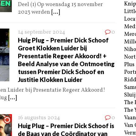
Kni
Deel (1) Op woensdag 15 november
Littl
2023 werden
[...]
Loca
Med
14 september 2024
0
Merc
Huig Plug – Premier Dick Schoof
Mill
Groet Klokken Luider bij
Niho
Presentatie Regeer Akkoord! +
Nort
Beeld Analyse van de Ontmoeting
Plus
tussen Premier Dick Schoof en
Port
Justitie Klokken Luider
Ridd
Sam
en Luider bij Presentatie Regeer Akkoord!
Sluij
Plug
[...]
The 
The 
16 augustus 2024
0
Vaan
Van
Huig Plug – Premier Dick Schoof is
Verm
de Baas van de Coördinator van