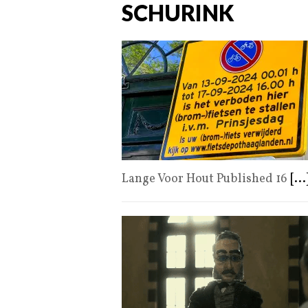
SCHURINK
Lange Voor Hout Published 16
[...