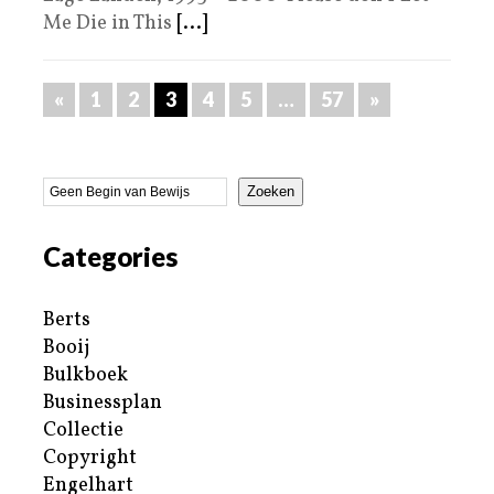
Me Die in This
[...]
«
1
2
3
4
5
…
57
»
Zoeken
Categories
Berts
Booij
Bulkboek
Businessplan
Collectie
Copyright
Engelhart