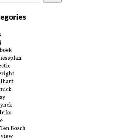
egories
s
j
boek
nessplan
ectie
right
lhart
mick
sy
ynck
riks
e
 Ten Bosch
rview