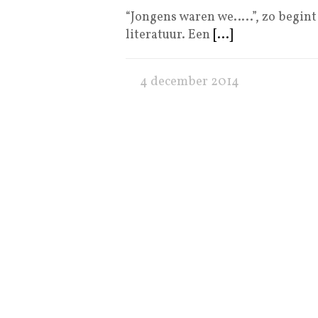
“Jongens waren we…..”, zo begin
literatuur. Een
[...]
4 december 2014
Diederik Stevens – FC Postka
Als ‘volger op afstand’ van uw kr
maken van een boze droom
[...]
4 december 2014
Theo Knippenberg – God kno
Op verzoek van die twee kleine n
opgezocht. Nou weten we allema
3 december 2014
Theo Knippenberg – God kno