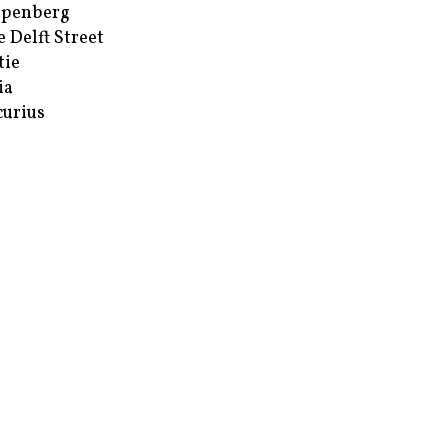
ppenberg
e Delft Street
tie
ia
urius
enium
t
he
retten
erboek
son
ters
Hope & Optimism Portfolio
Young Lions
drager
 Gogh
eer-Lagerveld