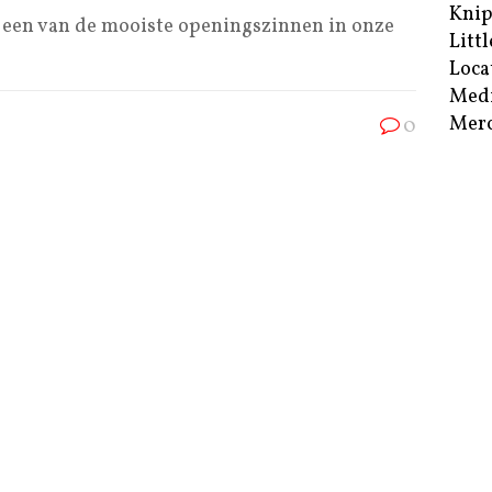
Kni
t een van de mooiste openingszinnen in onze
Littl
Loca
Med
Merc
0
Mill
ntoor versus Cruijff
Niho
ant zie ik me genoodzaakt u deelgenoot te
Nort
Plus
Port
Ridd
0
Sam
ws (2)
Sluij
egerinnetjes van gisteren heb ik hun God
The 
al dat
[...]
The 
Vaan
Van
0
Verm
ws (1)