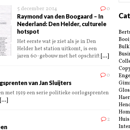
5 december 2014
0
Cat
Raymond van den Boogaard – In
Nederland: Den Helder, culturele
hotspot
Bert
Booi
Het eerste wat je ziet als je in Den
Bulk
Helder het station uitkomt, is een
Busi
jaren 60-gebouw met het opschrift
[...]
Coll
Copy
0
Enge
ogsprenten van Jan Sluijters
Gim
Glos
 en met 1919 een serie politieke oorlogsprenten
Haer
[...]
Hend
Hom
2
Huis
Inte
een