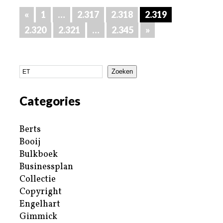
«
1
…
2.317
2.318
2.319
2.320
2.321
…
2.345
»
Zoeken
Categories
Berts
Booij
Bulkboek
Businessplan
Collectie
Copyright
Engelhart
Gimmick