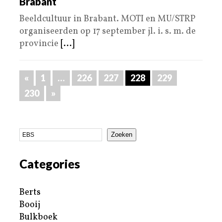
Brabant
Beeldcultuur in Brabant. MOTI en MU/STRP
organiseerden op 17 september jl. i. s. m. de
provincie
[...]
«
1
…
226
227
228
229
230
»
Zoeken
Categories
Berts
Booij
Bulkboek