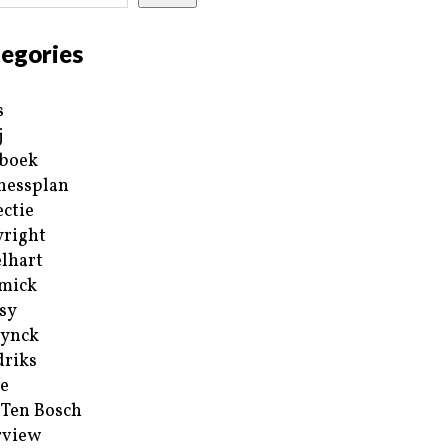
egories
s
j
boek
nessplan
ectie
right
lhart
mick
sy
ynck
riks
e
 Ten Bosch
rview