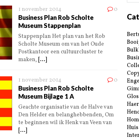
1 november 2014
0
Cat
Business Plan Rob Scholte
Museum Stappenplan
Bert
Stappenplan Het plan van het Rob
Booi
Scholte Museum om van het Oude
Bulk
Postkantoor een cultuurcluster te
Busi
maken,
[...]
Coll
Copy
1 november 2014
0
Enge
Business Plan Rob Scholte
Gim
Museum Bijlage 1 A
Glos
Haer
Geachte organisatie van de Halve van
Hend
Den Helder en belanghebbenden, Om
Hom
te beginnen wil ik Henk van Veen van
Huis
[...]
Inte