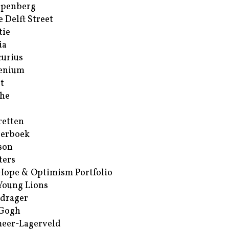
ppenberg
e Delft Street
tie
ia
urius
enium
t
he
retten
erboek
son
ters
Hope & Optimism Portfolio
Young Lions
drager
 Gogh
eer-Lagerveld