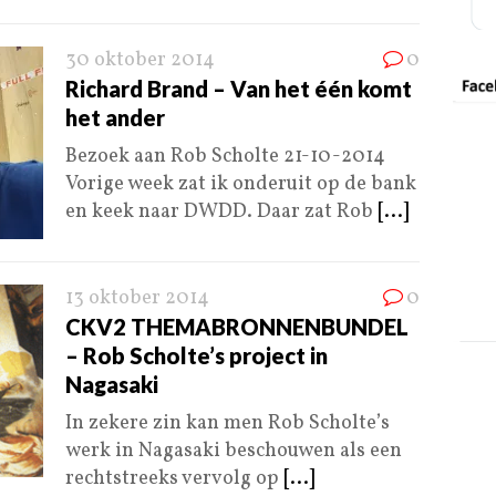
30 oktober 2014
0
Richard Brand – Van het één komt
het ander
Bezoek aan Rob Scholte 21-10-2014
Vorige week zat ik onderuit op de bank
en keek naar DWDD. Daar zat Rob
[...]
13 oktober 2014
0
CKV2 THEMABRONNENBUNDEL
– Rob Scholte’s project in
Nagasaki
In zekere zin kan men Rob Scholte’s
werk in Nagasaki beschouwen als een
rechtstreeks vervolg op
[...]