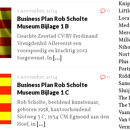
Kni
1 november 2014
0
Littl
Loca
Business Plan Rob Scholte
Med
Museum Bijlage 1 B
Merc
Geachte Zeestad CV/BV Ferdinand
Mill
Vreugdenhil Allereerst een
Niho
voorspoedig en krachtig 2012
Nort
toegewenst. In
[...]
Plus
Port
Ridd
1 november 2014
0
Sam
Business Plan Rob Scholte
Sluij
Museum Bijlage 1 C
The 
Rob Scholte, beeldend kunstenaar,
The 
geboren 1958, kantoorhoudend
Vaan
Slotweg 3 C, 1934 CM Egmond aan den
Van
Hoef, in
[...]
Verm