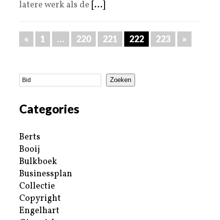
latere werk als de
[...]
«
1
…
220
221
222
223
»
Zoeken
Categories
Berts
Booij
Bulkboek
Businessplan
Collectie
Copyright
Engelhart