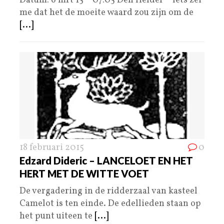
Datum: 6 mrt 15 – 07:05 Den Helder – Iets zei
me dat het de moeite waard zou zijn om de
[...]
18 februari 2015
0
Edzard Dideric – LANCELOET EN HET
HERT MET DE WITTE VOET
De vergadering in de ridderzaal van kasteel
Camelot is ten einde. De edellieden staan op
het punt uiteen te
[...]