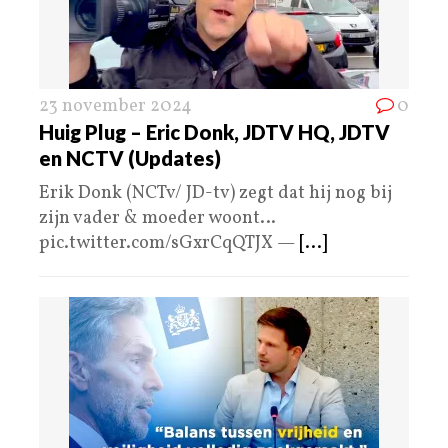
23 november 2024
0
Huig Plug – Eric Donk, JDTV HQ, JDTV
en NCTV (Updates)
Erik Donk (NCTv/ JD-tv) zegt dat hij nog bij
zijn vader & moeder woont…
pic.twitter.com/sGxrCqQTJX —
[...]