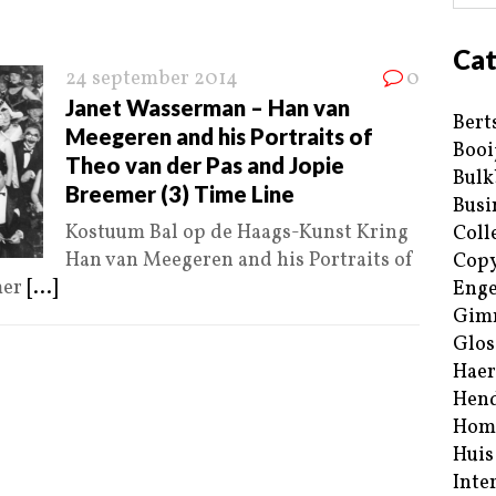
Cat
24 september 2014
0
Janet Wasserman – Han van
Bert
Meegeren and his Portraits of
Booi
Theo van der Pas and Jopie
Bulk
Breemer (3) Time Line
Busi
Kostuum Bal op de Haags-Kunst Kring
Coll
Han van Meegeren and his Portraits of
Copy
mer
[...]
Enge
Gim
Glos
Haer
Hend
Hom
Huis
Inte