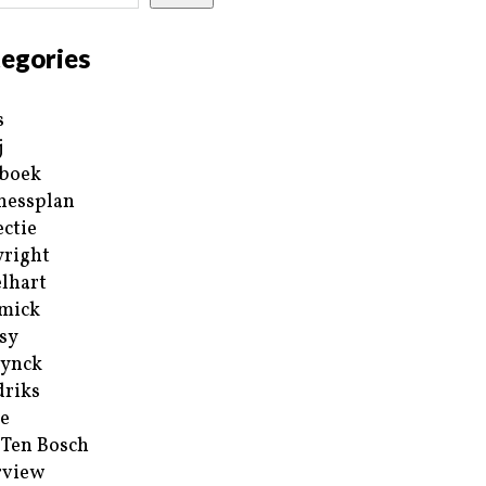
egories
s
j
boek
nessplan
ectie
right
lhart
mick
sy
ynck
riks
e
 Ten Bosch
rview