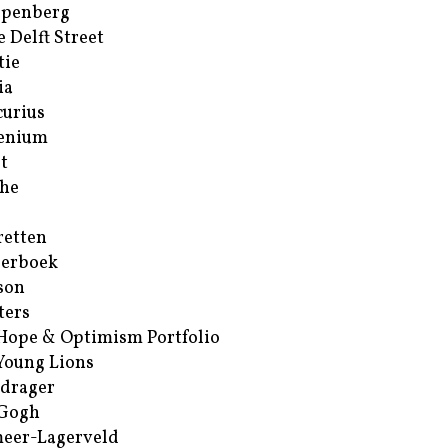
ppenberg
e Delft Street
tie
ia
urius
enium
t
he
retten
erboek
son
ters
Hope & Optimism Portfolio
Young Lions
drager
 Gogh
eer-Lagerveld