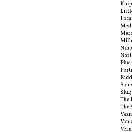
Kni
Littl
Loca
Med
Merc
Mill
Niho
Nort
Plus
Port
Ridd
Sam
Sluij
The 
The 
Vaan
Van
Verm