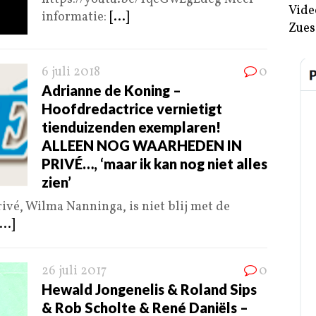
Vide
informatie:
[...]
Zues
6 juli 2018
0
Adrianne de Koning –
Hoofdredactrice vernietigt
tienduizenden exemplaren!
ALLEEN NOG WAARHEDEN IN
PRIVÉ…, ‘maar ik kan nog niet alles
zien’
ivé, Wilma Nanninga, is niet blij met de
...]
26 juli 2017
0
Hewald Jongenelis & Roland Sips
& Rob Scholte & René Daniëls –