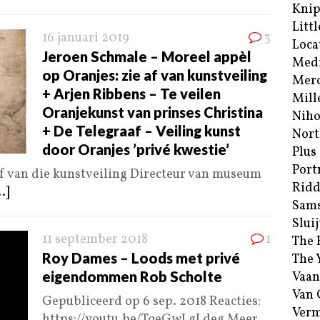
Kni
Littl
16 januari 2019
3
Loca
Jeroen Schmale – Moreel appèl
Med
op Oranjes: zie af van kunstveiling
Merc
+ Arjen Ribbens – Te veilen
Mill
Oranjekunst van prinses Christina
Niho
+ De Telegraaf – Veiling kunst
Nort
door Oranjes ’privé kwestie’
Plus
Port
af van die kunstveiling Directeur van museum
Ridd
..]
Sam
Sluij
11 september 2018
1
The 
Roy Dames – Loods met privé
The 
eigendommen Rob Scholte
Vaan
Van
Gepubliceerd op 6 sep. 2018 Reacties:
Verm
https://youtu.be/TqeGwLgLdeg Meer