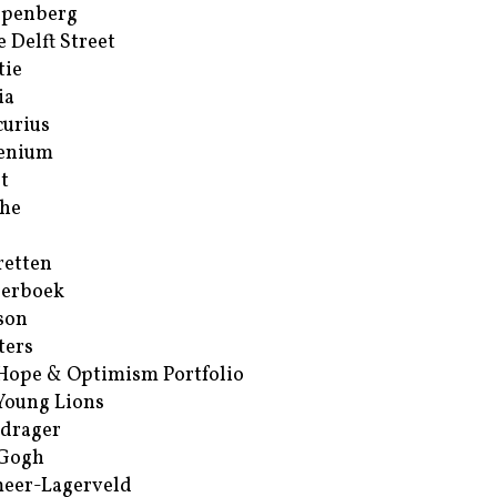
ppenberg
e Delft Street
tie
ia
urius
enium
t
he
retten
erboek
son
ters
Hope & Optimism Portfolio
Young Lions
drager
 Gogh
eer-Lagerveld