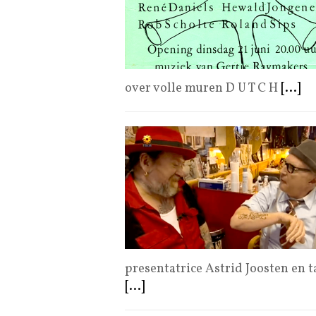
over volle muren D U T C H
[...]
presentatrice Astrid Joosten en 
[...]