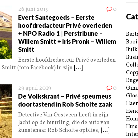
26 juni 2019
0
Cat
Evert Santegoeds – Eerste
hoofdredacteur Privé overleden
+ NPO Radio 1 | Perstribune –
Bert
Willem Smitt + Iris Pronk – Willem
Booi
Smitt
Bulk
Busi
Eerste hoofdredacteur Privé overleden
Coll
 Smitt (foto Facebook) In zijn
[...]
Copy
Enge
29 april 2019
0
Gim
Glos
De Volkskrant – Privé speurneus
Haer
doortastend in Rob Scholte zaak
Hend
Detective Van Oostveen heeft in zijn
Hom
jacht op de huurling, die de auto van
Huis
kunstenaar Rob Scholte opblies,
[...]
Inte