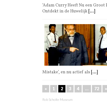
‘Adam Curry Heeft Nu een Groot P
Ontdekt in de Huwelijk
[...]
Mistake’, en nu actief als
[...]
«
1
2
3
4
…
72
»
Rob Scholte Museum