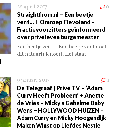
22 april 2017
0
Straightfrom.nl – Een beetje
vent… + Omroep Flevoland –
Fractievoorzitters geïnformeerd
over privéleven burgemeester
Een beetje vent… Een beetje vent doet
dit natuurlijk nooit. Het staat
]
9 januari 2017
1
De Telegraaf | Privé TV – ‘Adam
Curry Heeft Probleem’ + Anette
de Vries – Micky s Geheime Baby
Wens + HOLLYWOOD HUIZEN –
Adam Curry en Micky Hoogendijk
Maken Winst op Liefdes Nestje