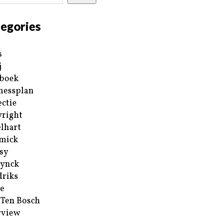
egories
s
j
boek
nessplan
ectie
right
lhart
mick
sy
ynck
riks
e
 Ten Bosch
rview