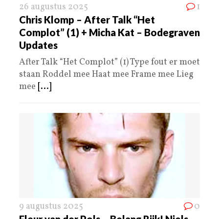
26 augustus 2025
1
Chris Klomp – After Talk “Het
Complot” (1) + Micha Kat – Bodegraven
Updates
After Talk “Het Complot” (1) Type fout er moet
staan Roddel mee Haat mee Frame mee Lieg
mee
[...]
9 augustus 2025
0
Fleur van der Pols – Belang Rijk! Niels