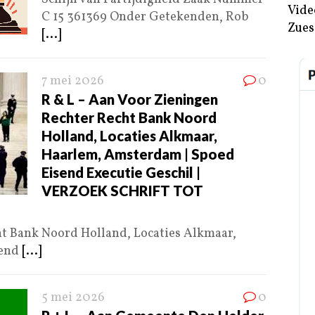
Vide
C 15 361369 Onder Getekenden, Rob
Zues
[...]
7 mei 2026
0
R & L – Aan Voor Zieningen
Rechter Recht Bank Noord
Holland, Locaties Alkmaar,
Haarlem, Amsterdam | Spoed
Eisend Executie Geschil |
VERZOEK SCHRIFT TOT
t Bank Noord Holland, Locaties Alkmaar,
send
[...]
5 mei 2026
0