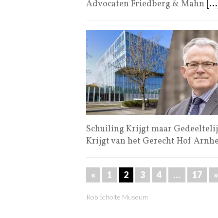
Advocaten Friedberg & Mahn
[...
Schuiling Krijgt maar Gedeelteli
Krijgt van het Gerecht Hof Arn
«
1
2
3
4
…
17
»
Rob Scholte Museum