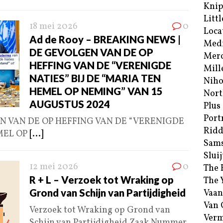
Kni
Littl
18 mei 2026
0
Loca
Ad de Rooy – BREAKING NEWS |
Med
DE GEVOLGEN VAN DE OP
Merc
HEFFING VAN DE “VERENIGDE
Mill
NATIES” BIJ DE “MARIA TEN
Niho
HEMEL OP NEMING” VAN 15
Nort
AUGUSTUS 2024
Plus
Port
N VAN DE OP HEFFING VAN DE “VERENIGDE
Ridd
EMEL OP
[...]
Sam
Sluij
12 mei 2026
0
The 
R + L – Verzoek tot Wraking op
The 
Grond van Schijn van Partijdigheid
Vaan
Van
Verzoek tot Wraking op Grond van
Verm
Schijn van Partijdigheid Zaak Nummer