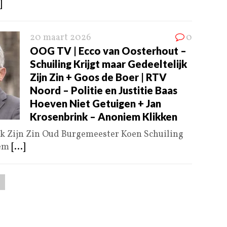
]
20 maart 2026
0
OOG TV | Ecco van Oosterhout –
Schuiling Krijgt maar Gedeeltelijk
Zijn Zin + Goos de Boer | RTV
Noord – Politie en Justitie Baas
Hoeven Niet Getuigen + Jan
Krosenbrink – Anoniem Klikken
jk Zijn Zin Oud Burgemeester Koen Schuiling
hem
[...]