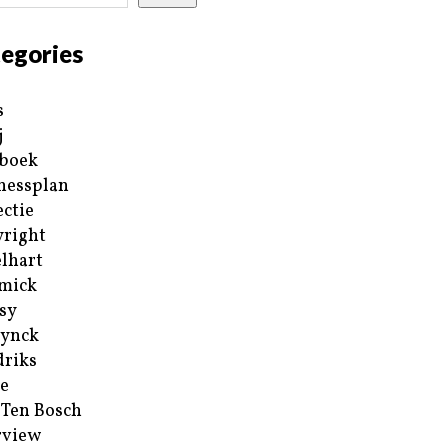
egories
s
j
boek
nessplan
ectie
right
lhart
mick
sy
ynck
riks
e
 Ten Bosch
rview