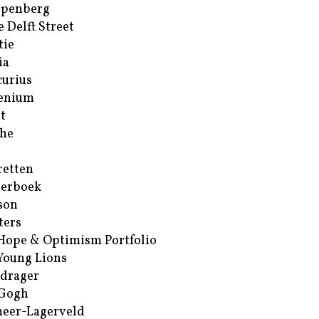
ppenberg
e Delft Street
tie
ia
urius
enium
t
he
retten
erboek
son
ters
Hope & Optimism Portfolio
Young Lions
drager
 Gogh
eer-Lagerveld