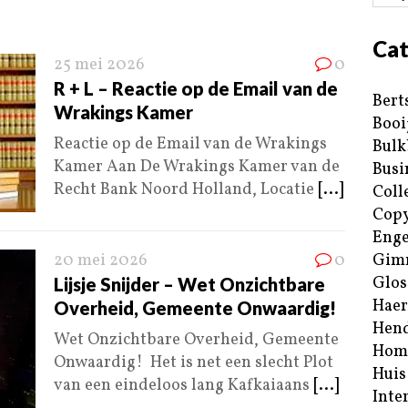
Cat
25 mei 2026
0
R + L – Reactie op de Email van de
Bert
Wrakings Kamer
Booi
Reactie op de Email van de Wrakings
Bulk
Kamer Aan De Wrakings Kamer van de
Busi
Recht Bank Noord Holland, Locatie
[...]
Coll
Copy
Enge
20 mei 2026
0
Gim
Glos
Lijsje Snijder – Wet Onzichtbare
Haer
Overheid, Gemeente Onwaardig!
Hend
Wet Onzichtbare Overheid, Gemeente
Hom
Onwaardig! Het is net een slecht Plot
Huis
van een eindeloos lang Kafkaiaans
[...]
Inte