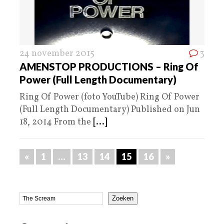
24 november 2015
3
AMENSTOP PRODUCTIONS – Ring Of
Power (Full Length Documentary)
Ring Of Power (foto YouTube) Ring Of Power
(Full Length Documentary) Published on Jun
18, 2014 From the
[...]
«
1
…
13
14
15
16
»
Zoeken