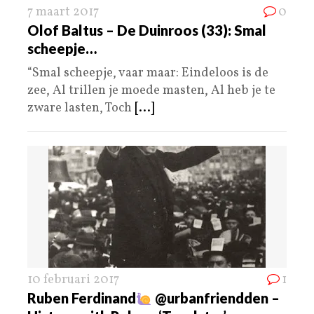
7 maart 2017
0
Olof Baltus – De Duinroos (33): Smal
scheepje…
“Smal scheepje, vaar maar: Eindeloos is de
zee, Al trillen je moede masten, Al heb je te
zware lasten, Toch
[...]
10 februari 2017
1
Ruben Ferdinand
‏@urbanfriendden –