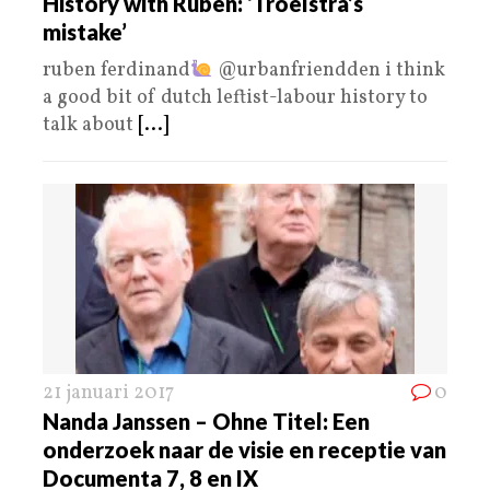
History with Ruben: ‘Troelstra’s
mistake’
ruben ferdinand
‏@urbanfriendden i think
a good bit of dutch leftist-labour history to
talk about
[...]
21 januari 2017
0
Nanda Janssen – Ohne Titel: Een
onderzoek naar de visie en receptie van
Documenta 7, 8 en IX