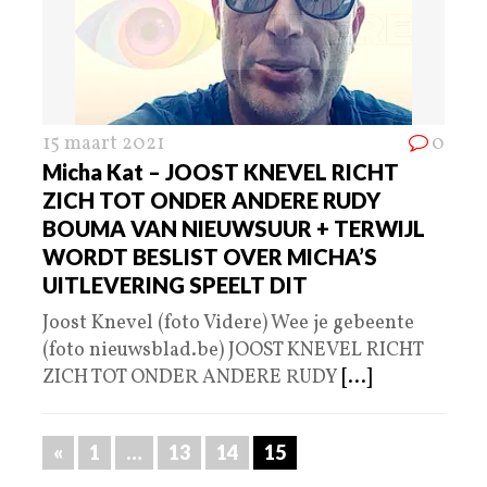
15 maart 2021
0
Micha Kat – JOOST KNEVEL RICHT
ZICH TOT ONDER ANDERE RUDY
BOUMA VAN NIEUWSUUR + TERWIJL
WORDT BESLIST OVER MICHA’S
UITLEVERING SPEELT DIT
Joost Knevel (foto Videre) Wee je gebeente
(foto nieuwsblad.be) JOOST KNEVEL RICHT
ZICH TOT ONDER ANDERE RUDY
[...]
«
1
…
13
14
15