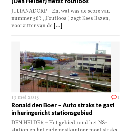
(Den Helder) fietst foutloos
JULIANADORP – En, wat was de score van
nummer 56? ,,Foutloos’’, zegt Kees Bazen,
voorzitter van de
[...]
19 mei 2015
1
Ronald den Boer – Auto straks te gast
in heringericht stationsgebied
DEN HELDER – Het gebied rond het NS-
station en het oude postkantoor moet straks